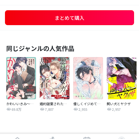
まとめて購入
同じジャンルの人気作品
かわいいきみ～美人な幼馴染と平凡な僕～
婚約破棄された悪辣オメガは義兄公爵に執着される 【連載版】
優しくイジめて溶かして混ぜて
飼い犬とヤクザ
69.8万
7,807
2,955
2,957