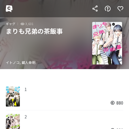
ギャグ
3,631
まりも兄弟の茶飯事
イトノコ, 蔵人幸明
1
880
2