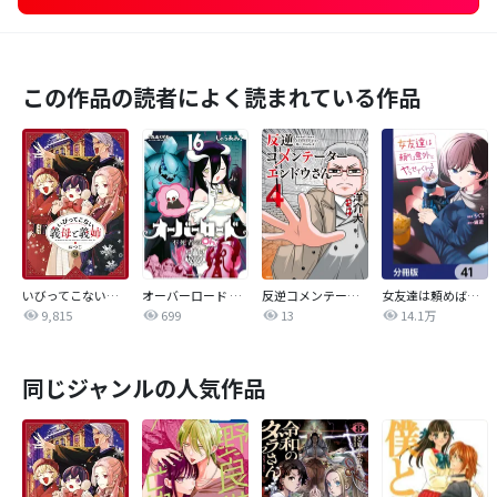
この作品の読者によく読まれている作品
いびってこない義母と義姉
オーバーロード 不死者のOh!
反逆コメンテーターエンドウさん
女友達は頼めば意外とヤらせてくれる【分冊版】
9,815
699
13
14.1万
同じジャンルの人気作品