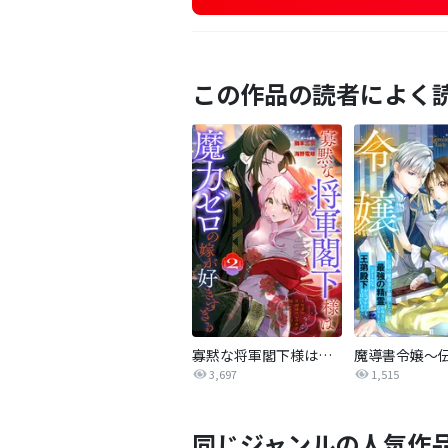
この作品の読者によく
寡黙な将軍閣下様は魔力ゼロの嫁が好きすぎる～なぜか旦那様の心の声が聞こえます！？～
3,697
1,515
同じジャンルの人気作