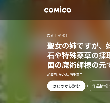
恋愛
459
聖女の姉ですが、
石や特殊薬草の採
国の魔術師様の元
た！（コミック）
絵庭明, かのん, 四季童子
作品情報
はじめから読む