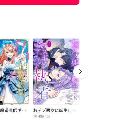
ブラック魔道具師ギルドを追放された私、王宮魔術師として拾われる ～ホワイトな宮廷で、幸せな新生活を始めます！～（コミック）
おデブ悪女に転生したら、なぜかラスボス王子様に執着されています
お嬢さまは好奇心が止まらない！
489.4万
487.9万