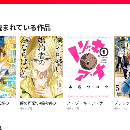
読まれている作品
魔導書令嬢～伝説の魔導書を修復したら最強の精霊が味方になりました（クールな王弟殿下がなぜかいつもそばにいます）～
僕の可愛い婚約者の為ならば。【単行本版】
ノ・ゾ・キ・ア・ナ フルカラー
1.5万
1.7万
3,663
品