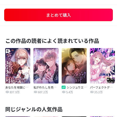
まとめて購入
この作品の読者によく読まれている作品
あなたを地獄に堕とすまで
私がわたしを売る理由
シンジュウエンド【タテヨミ】
パーフェクトグリッター
837.9万
607.2万
5.4万
35.3万
同じジャンルの人気作品