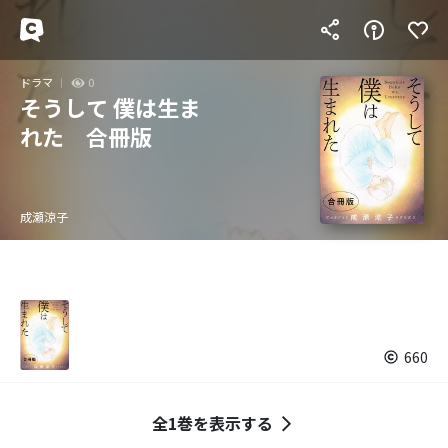
ドラマ
0
そうして 僕は生ま
れた 合冊版
成瀬涼子
660
全1巻を表示する