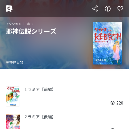
アクション
0
邪神伝説シリーズ
矢野健太郎
1 ラミア【前編】
220
2 ラミア【後編】