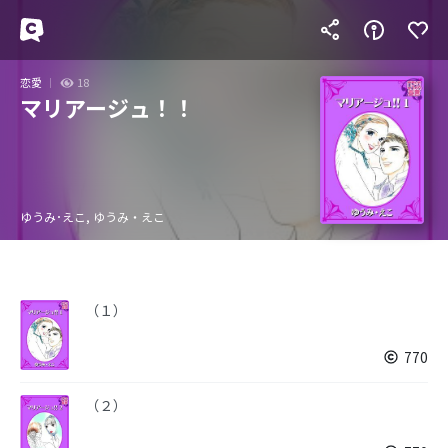
恋愛
18
マリアージュ！！
ゆうみ･えこ, ゆうみ・えこ
（１）
770
（２）