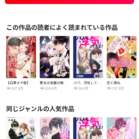
この作品の読者によく読まれている作品
【白黒タテ版】孕むまで乱れいけ～身代わり花嫁と軍服の猛愛
悪女は仮面の騎士に騙されない
パパ、浮気してるよ？娘と二人でクズ夫を捨てます【分冊版】
恋と弾丸
357.9万
339.4万
96.0万
257.9万
同じジャンルの人気作品