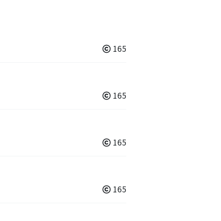
165
165
165
165