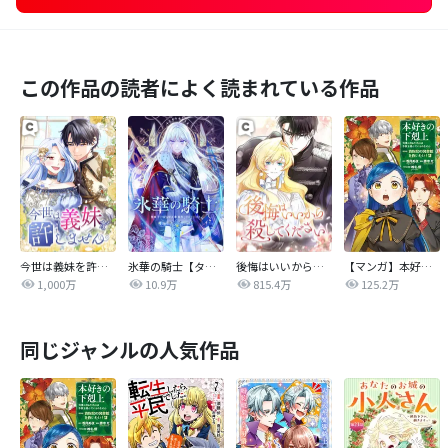
この作品の読者によく読まれている作品
今世は義妹を許しません
氷華の騎士【タテヨミ】
後悔はいいから殺してください
【マンガ】本好きの下剋上 第四部
1,000万
10.9万
815.4万
125.2万
同じジャンルの人気作品