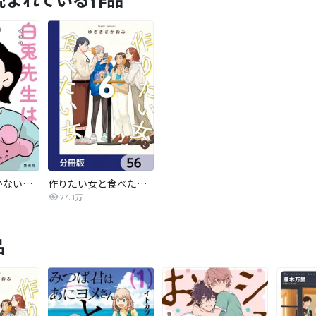
白兎先生は働かない【タテヨミ】
作りたい女と食べたい女【分冊版】
27.3万
品