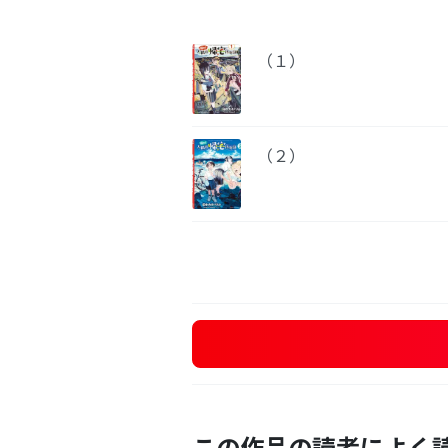
（１）
（２）
この作品の読者によく