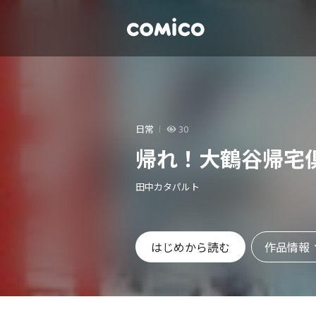
日常
30
帰れ！大鶴谷帰宅
田中カタパルト
作品情報
はじめから読む