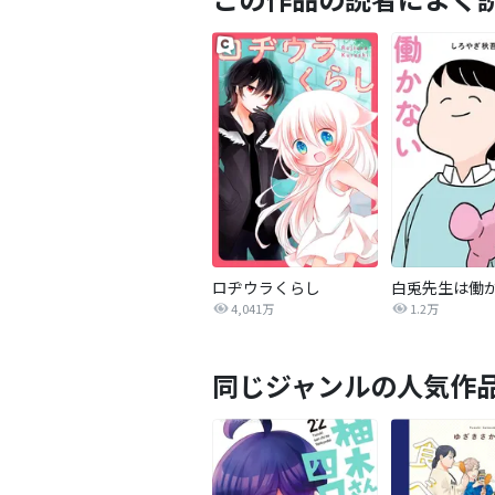
ロヂウラくらし
4,041万
1.2万
同じジャンルの人気作