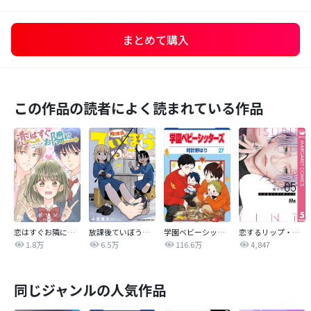
まとめて購入
この作品の読者によく読まれている作品
恋はすぐお隣に【タテヨミ】
放課後ていぼう日誌
学園ベビーシッターズ
恋するリップ・ティント
1.8万
6.5万
116.6万
4,847
同じジャンルの人気作品