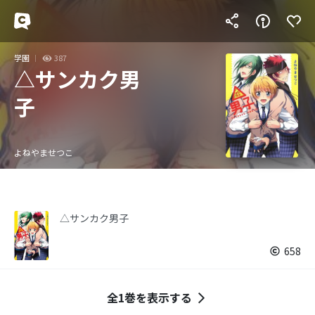
学園
387
△サンカク男
子
よねやませつこ
△サンカク男子
658
全1巻を表示する