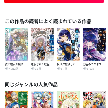
この作品の読者によく読まれている作品
彼と彼女の魔法契約
追放された転生重騎士はゲーム知識で無双する
異世界転移したのでチートを生かして魔法剣士やることにする
野生のラスボスが現れた！ 黒翼の覇王
4,212万
1.3万
3.7万
3,005
同じジャンルの人気作品