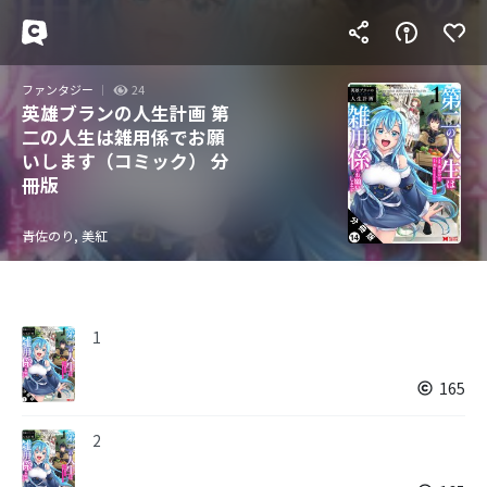
ファンタジー
24
英雄ブランの人生計画 第
二の人生は雑用係でお願
いします（コミック） 分
冊版
青佐のり, 美紅
1
165
2