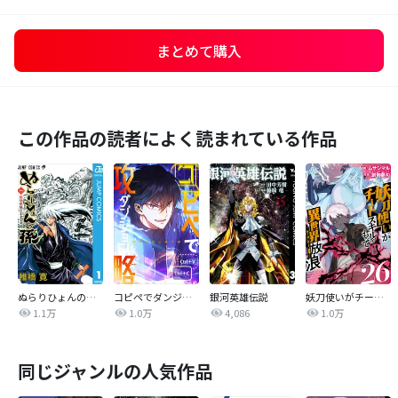
まとめて購入
この作品の読者によく読まれている作品
ぬらりひょんの孫 モノクロ版
コピペでダンジョン攻略！【タテヨミ】
銀河英雄伝説
妖刀使いがチートスキルをもって異世界放浪 ～生まれ持ったチートは最強！！～
1.1万
1.0万
4,086
1.0万
同じジャンルの人気作品