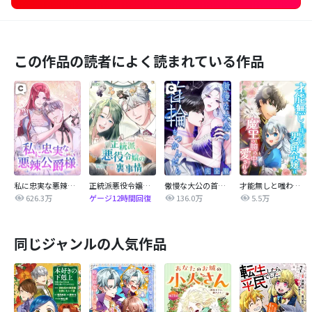
この作品の読者によく読まれている作品
私に忠実な悪辣公爵様
正統派悪役令嬢の裏事情
傲慢な大公の首輪をつかんだら【完全版】
才能無しと嗤われた男爵令嬢は魔王の腕の中で愛される【タテヨミ】
626.3万
136.0万
5.5万
ゲージ12時間回復
同じジャンルの人気作品