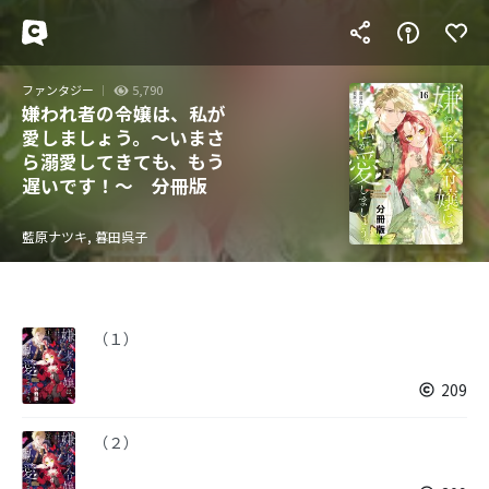
ファンタジー
5,790
嫌われ者の令嬢は、私が
愛しましょう。～いまさ
ら溺愛してきても、もう
遅いです！～ 分冊版
藍原ナツキ, 暮田呉子
（１）
209
（２）