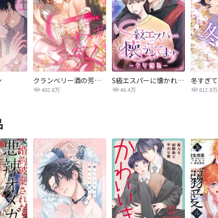
ン
クランベリー酒の芳りに惑わされる御曹司はオメガに突く
S級エスパーに懐かれてます【全年齢版】
冬すぎて
402.8万
46.4万
812.8万
品