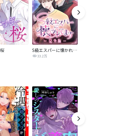
桜
S級エスパーに懐かれてます【完全版】
水辺の夜【完全版】
33.2万
108.1万