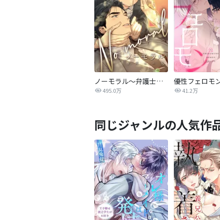
ノーモラル～弁護士の掟～
優性フェロモ
495.0万
41.2万
同じジャンルの人気作