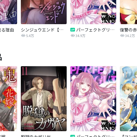
売る理由
シンジュウエンド【タテヨミ】
パーフェクトグリッター
5.4万
34.9万
34.2万
品
花嫁
脱獄のカザリヤ
パーフェクトグリッター