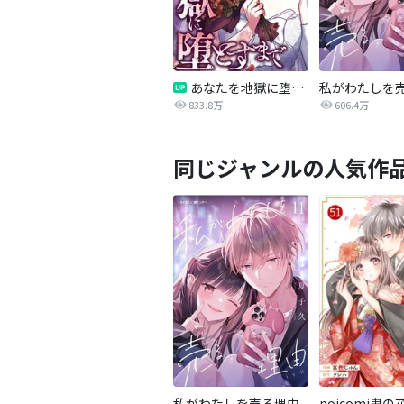
あなたを地獄に堕とすまで
私がわたしを
833.8万
606.4万
同じジャンルの人気作
私がわたしを売る理由
noicomi鬼の