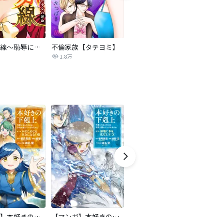
復讐の赤線～恥辱にまみれた少女の運命～【タテヨミ】
不倫家族【タテヨミ】
夫を社会的に抹殺する5つの方法
1.8万
629.5万
【マンガ】本好きの下剋上 第二部
【マンガ】本好きの下剋上 第三部
隣国の王太子が奴隷として売られていたので買ってみました【単話】
天