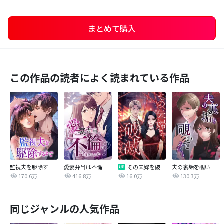
まとめて購入
この作品の読者によく読まれている作品
監視夫を駆除するまで
愛妻弁当は不倫に含まれますか？
その夫婦を破滅させるまで
夫の裏垢を覗いてみたら
170.6万
416.8万
16.0万
130.3万
同じジャンルの人気作品