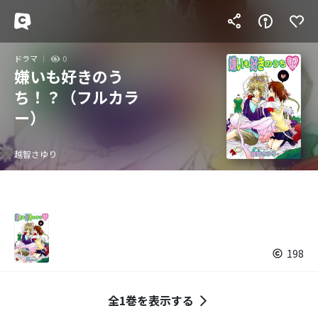
ドラマ
0
嫌いも好きのう
ち！？（フルカラ
ー）
越智さゆり
198
全1巻を表示する