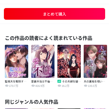
まとめて購入
この作品の読者によく読まれている作品
監視夫を駆除するまで
愛妻弁当は不倫に含まれますか？
その夫婦を破滅させるまで
夫の裏垢を覗いてみたら
170.7万
416.9万
16.2万
130.3万
同じジャンルの人気作品