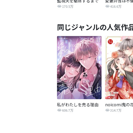
監視夫を駆除するまで
170.5万
416.6万
同じジャンルの人気作
私がわたしを売る理由
noicomi鬼の
606.7万
314.7万