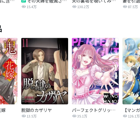
愛妻弁当は不倫に含まれますか？
その夫婦を破滅させるまで
夫の裏垢を覗いてみたら
妻を引退
15.4万
130.2万
87.5万
品
花嫁
脱獄のカザリヤ
パーフェクトグリッター
13.5万
35.1万
126.1万