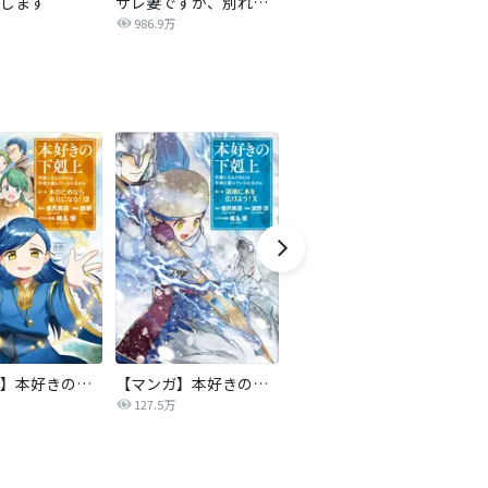
します
サレ妻ですが、別れさせ屋を寝返らせました
僕らの喉にはフタがある
騙
986.9万
7,084万
【マンガ】本好きの下剋上 第二部
【マンガ】本好きの下剋上 第三部
隣国の王太子が奴隷として売られていたので買ってみました【単話】
天
1巻分無料増
127.5万