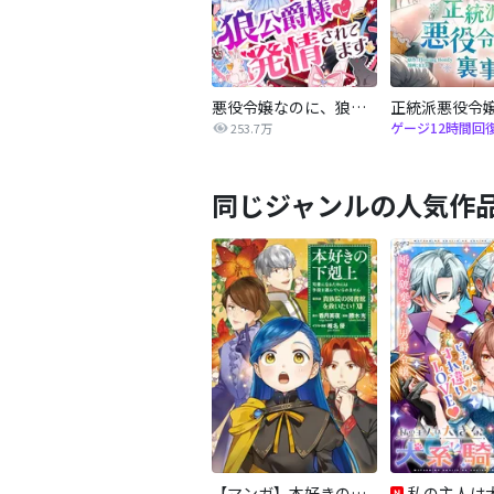
悪役令嬢なのに、狼公爵様に発情されてます
ゲージ12時間回
253.7万
同じジャンルの人気作
【マンガ】本好きの下剋上 第四部