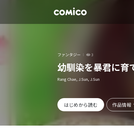
ファンタジー
3
幼馴染を暴君に育
Rang Chae, J.Sun, J.Sun
作品情報
はじめから読む