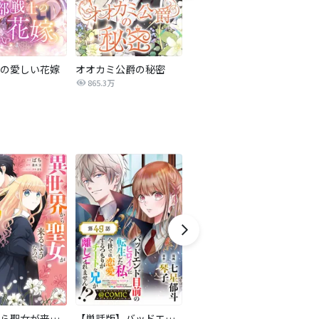
の愛しい花嫁
オオカミ公爵の秘密
オダリスク～侯爵が彼女を鑑賞する訳～
865.3万
191.4万
異世界から聖女が来るようなので、邪魔者は消えようと思います【分冊版】
【単話版】バッドエンド目前のヒロインに転生した私、今世では恋愛するつもりがチートな兄が離してくれません！？@COMIC
悪役令嬢の怠惰な溜め息【分冊版】