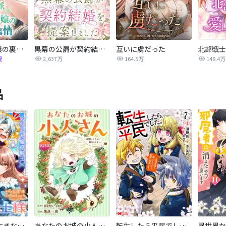
正統派悪役令嬢の裏事情
黒幕の公爵が契約結婚を提案しました
互いに虜だった
北部戦士
復
2,637万
164.5万
148.4万
品
私の主人は大きな犬系騎士様
あなたのお城の小人さん ～御飯下さい、働きますっ～（コミック）【分冊版】
転生したら平民でした。～生活水準に耐えられないので貴族を目指します～（コミック）