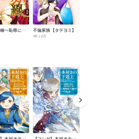
復讐の赤線～恥辱にまみれた少女の運命～【タテヨミ】
不倫家族【タテヨミ】
セフレの品格―プライド―
1.8万
306.3万
【マンガ】本好きの下剋上 第二部
【マンガ】本好きの下剋上 第三部
隣国の王太子が奴隷として売られていたので買ってみました【単話】
ロ