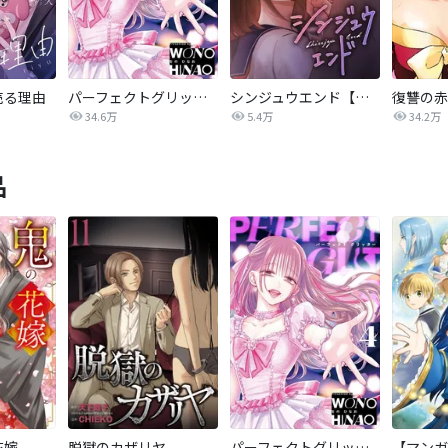
売る理由
パーフェクトグリッター
シンジュウエンド【タテヨミ】
34.6万
5.4万
34.2万
品
花嫁
脱獄のカザリヤ
パーフェクトグリッター