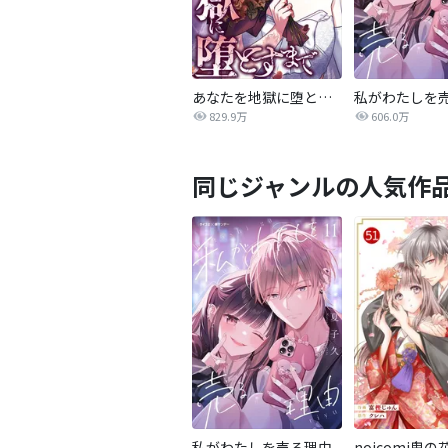
あなたを地獄に堕とすまで
私がわたしを
829.9万
606.0万
同じジャンルの人気作
私がわたしを売る理由
noicomi鬼の