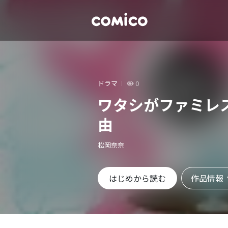
ドラマ
0
ワタシがファミレ
由
松岡奈奈
作品情報
はじめから読む