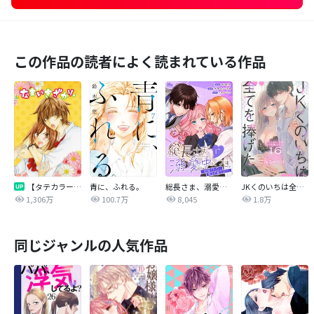
この作品の読者によく読まれている作品
【タテカラー版】なまいきざかり。
青に、ふれる。
総長さま、溺愛中につき。～最強イケメンと愛され寮生活！？～ 分冊版
JKくのいちは全てを捧げたい
1,306万
100.7万
8,045
1.8万
同じジャンルの人気作品