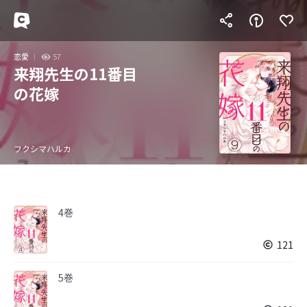
恋愛
57
来翔先生の11番目
の花嫁
フクシマハルカ
4巻
121
5巻