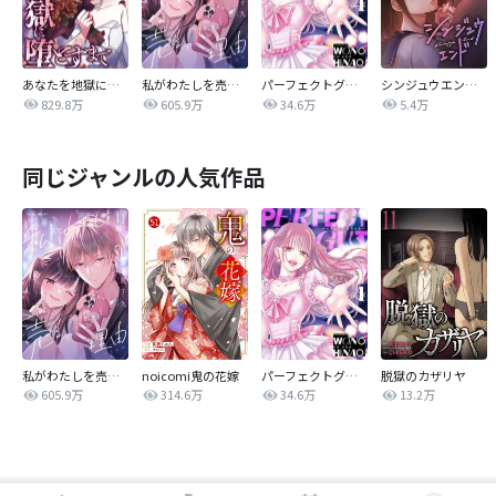
あなたを地獄に堕とすまで
私がわたしを売る理由
パーフェクトグリッター
シンジュウエンド【タテヨミ】
829.8万
605.9万
34.6万
5.4万
同じジャンルの人気作品
私がわたしを売る理由
noicomi鬼の花嫁
パーフェクトグリッター
脱獄のカザリヤ
605.9万
314.6万
34.6万
13.2万