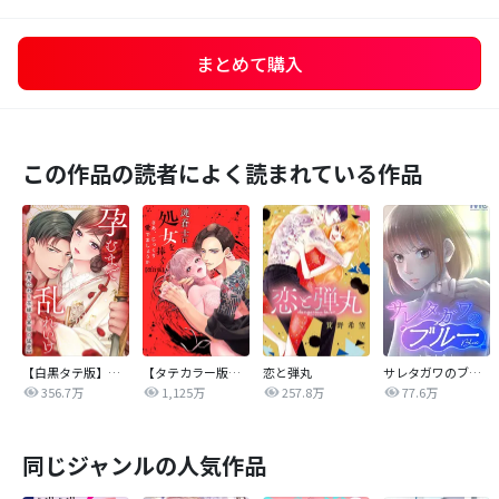
まとめて購入
この作品の読者によく読まれている作品
【白黒タテ版】孕むまで乱れいけ～身代わり花嫁と軍服の猛愛
【タテカラー版】漣蒼士に処女を捧ぐ～さあ、じっくり愛でましょうか
恋と弾丸
サレタガワのブルー【タテヨミ】
356.7万
1,125万
257.8万
77.6万
同じジャンルの人気作品