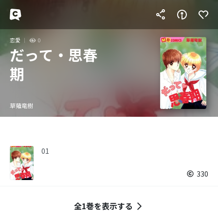
恋愛
0
だって・思春
期
草薙竜樹
01
330
全1巻を表示する