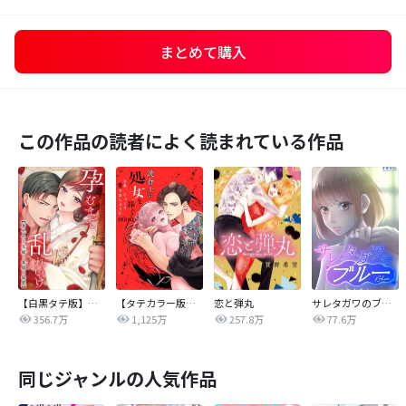
まとめて購入
この作品の読者によく読まれている作品
【白黒タテ版】孕むまで乱れいけ～身代わり花嫁と軍服の猛愛
【タテカラー版】漣蒼士に処女を捧ぐ～さあ、じっくり愛でましょうか
恋と弾丸
サレタガワのブルー【タテヨミ】
356.7万
1,125万
257.8万
77.6万
同じジャンルの人気作品