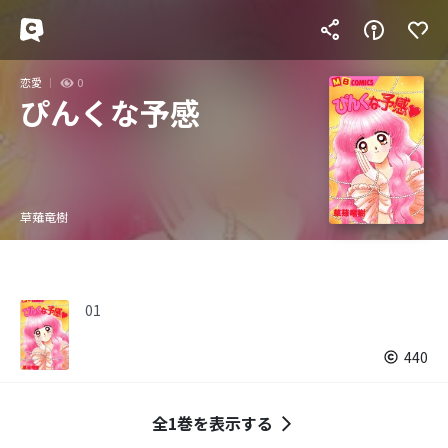
恋愛
0
ぴんくな予感
草薙竜樹
01
440
全1巻を表示する