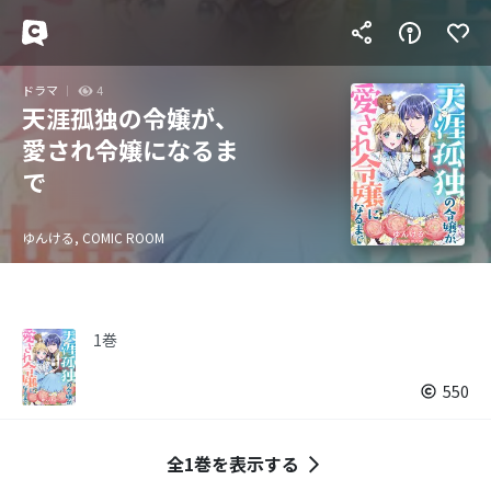
ドラマ
4
天涯孤独の令嬢が、
愛され令嬢になるま
で
ゆんける, COMIC ROOM
1巻
550
全1巻を表示する