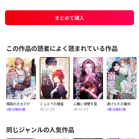
まとめて購入
この作品の読者によく読まれている作品
隣国の王太子が奴隷として売られていたので買ってみました【単話】
ミュエラの捜査官【タテヨミ】
心臓に復讐を誓って
虐げられの魔術師令嬢は、『氷狼宰相』様に溺愛される【単話】
21.9万
52.4万
1巻分無料増
2巻分無料増
同じジャンルの人気作品