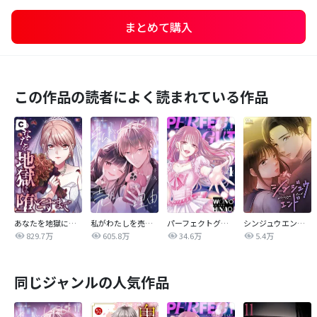
まとめて購入
この作品の読者によく読まれている作品
あなたを地獄に堕とすまで
私がわたしを売る理由
パーフェクトグリッター
シンジュウエンド【タテヨミ】
829.7万
605.8万
34.6万
5.4万
同じジャンルの人気作品