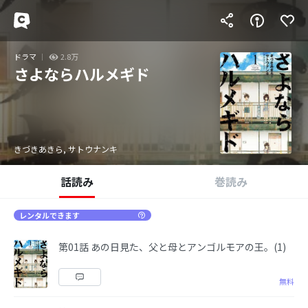
ドラマ
2.8万
さよならハルメギド
きづきあきら, サトウナンキ
話読み
巻読み
レンタルできます
第01話 あの日見た、父と母とアンゴルモアの王。(1)
無料