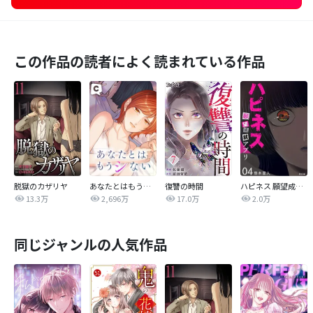
この作品の読者によく読まれている作品
脱獄のカザリヤ
あなたとはもうシない
復讐の時間
ハピネス 願望成就アプリ
13.3万
2,696万
17.0万
2.0万
同じジャンルの人気作品