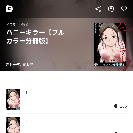
ドラマ
0
ハニーキラー【フル
カラー分冊版】
高杉一五, 青木健生
1
165
2