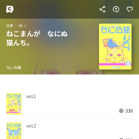
日常
0
ねこまんが なにぬ
猫んち。
なにぬ猫
vol.1
330
vol.2