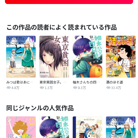
この作品の読者によく読まれている作品
みつば君はあにヨメさんと。
東京貧困女子。【単話】
柚木さんちの四兄弟。
酒のほそ道
4.8万
1.3万
8.3万
33.4万
同じジャンルの人気作品