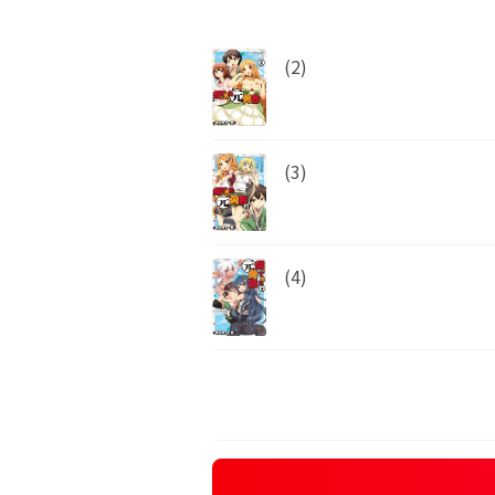
(2)
(3)
(4)