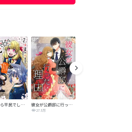
転生したら平民でした。～生活水準に耐えられないので貴族を目指します～（コミック）
彼女が公爵邸に行った理由【タテヨミ】
妹に婚約者を譲れと言われました 最強の竜に気に入られてまさかの王国乗っ取り?【分冊版】
27.5万
44.5万