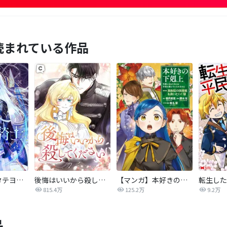
読まれている作品
氷華の騎士【タテヨミ】
後悔はいいから殺してください
【マンガ】本好きの下剋上 第四部
815.4万
125.2万
9.2万
品