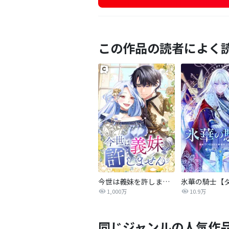
この作品の読者によく
今世は義妹を許しません
1,000万
10.9万
同じジャンルの人気作