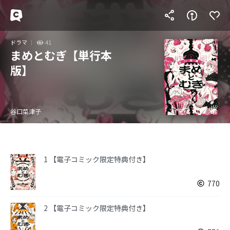
ドラマ
41
まめとむぎ【単行本
版】
谷口菜津子
1 【電子コミック限定特典付き】
770
2 【電子コミック限定特典付き】