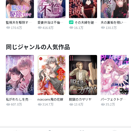
監視夫を駆除するまで
愛妻弁当は不倫に含まれますか？
その夫婦を破滅させるまで
夫の裏垢を覗いてみたら
170.6万
416.8万
16.1万
130.3万
同じジャンルの人気作品
私がわたしを売る理由
noicomi鬼の花嫁
脱獄のカザリヤ
パーフェクトグリッター
607.0万
314.7万
13.6万
35.2万