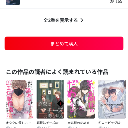
165
全2巻を表示する
まとめて購入
この作品の読者によく読まれている作品
オタクに優しい陽キャがエロ配信者だったんだが【単話売】
窮鼠はチーズの夢を見る【単話】
崇高様のだめメイド 【単話売】
ギニーピッグは檻の外の夢を見ない【単話売】
2,157
14.1万
1,436
2,578