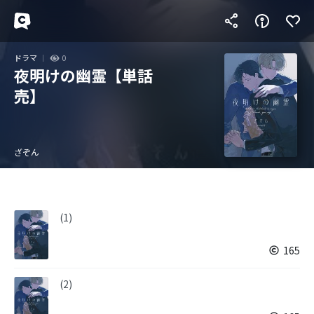
ドラマ
0
夜明けの幽霊【単話
売】
ざぞん
(1)
165
(2)