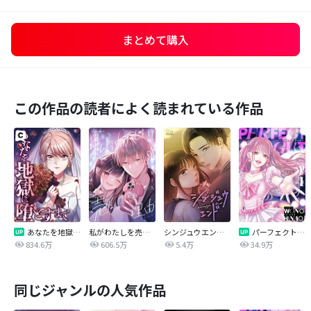
まとめて購入
この作品の読者によく読まれている作品
あなたを地獄に堕とすまで
私がわたしを売る理由
シンジュウエンド【タテヨミ】
パーフェクトグリッター
834.6万
606.5万
5.4万
34.9万
同じジャンルの人気作品