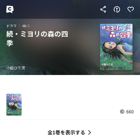
ドラマ
5
続・ミヨリの森の四
季
小田ひで次
660
全1巻を表示する