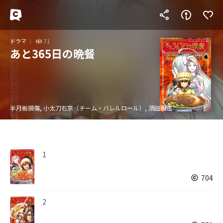
ドラマ
71
あと365日の晩餐
半月板損傷, 小太刀右京（チーム・バレルロール）, 須田綱鑑
1
704
2