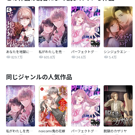
あなたを地獄に堕とすまで
私がわたしを売る理由
パーフェクトグリッター
シンジュウエンド【タテヨミ】
829.7万
605.8万
34.6万
5.4万
同じジャンルの人気作品
私がわたしを売る理由
noicomi鬼の花嫁
パーフェクトグリッター
脱獄のカザリヤ