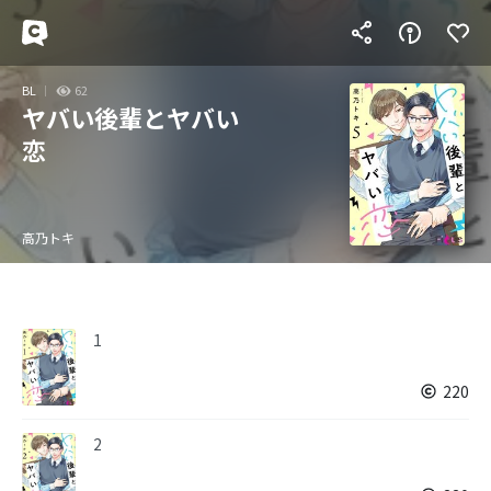
BL
62
ヤバい後輩とヤバい
恋
高乃トキ
1
220
2