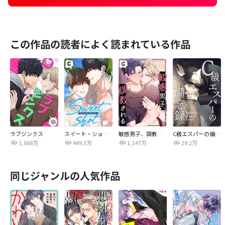
この作品の読者によく読まれている作品
ラブジンクス
スイート・ショット
敏感男子、調教される
C級エスパーの備忘録
1,668万
449.3万
1,147万
29.2万
同じジャンルの人気作品