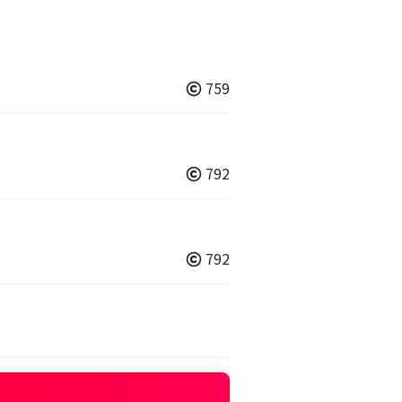
759
792
792