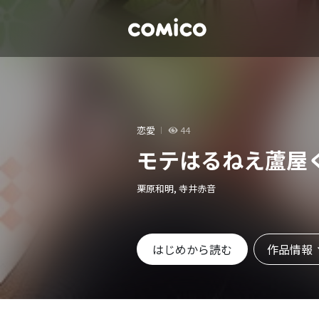
恋愛
44
モテはるねえ蘆屋
栗原和明, 寺井赤音
作品情報
はじめから読む