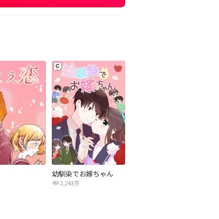
幼馴染でお嫁ちゃん
2,243万