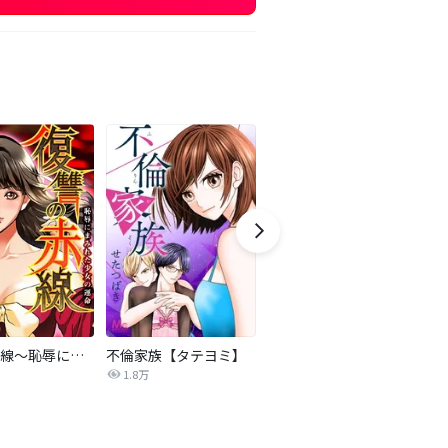
復讐の赤線～恥辱にまみれた少女の運命～【タテヨミ】
不倫家族【タテヨミ】
夫を社会的に抹殺する5つの方法
1.8万
629.6万