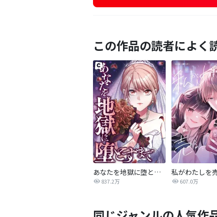
この作品の読者によく
あなたを地獄に堕とすまで
私がわたしを
837.2万
607.0万
同じジャンルの人気作