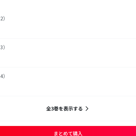
2）
3）
4）
全3巻を表示する
まとめて購入