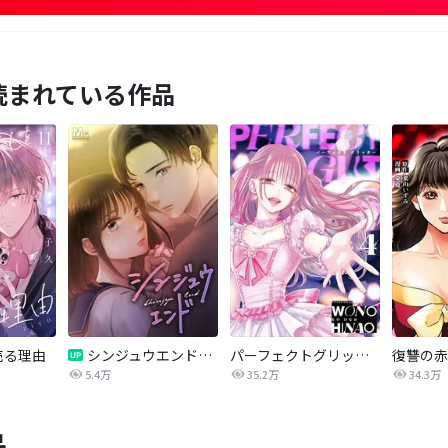
読まれている作品
売る理由
シンジュウエンド【タテヨミ】
パーフェクトグリッター
5.4万
35.2万
34.3万
品