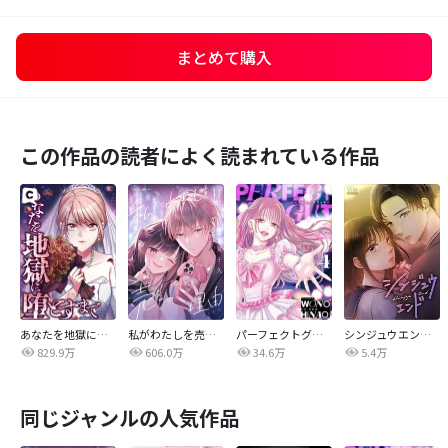
まとめて購入
この作品の読者によく読まれている作品
あなたを地獄に堕とすまで
私がわたしを売る理由
パーフェクトグリッター
シンジュウエンド【タテヨミ】
829.9万
606.0万
34.6万
5.4万
同じジャンルの人気作品