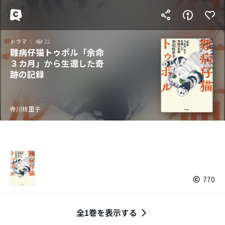
ドラマ
22
難病仔猫トゥポル「余命
３カ月」から生還した奇
跡の記録
寺川枝里子
770
全1巻を表示する