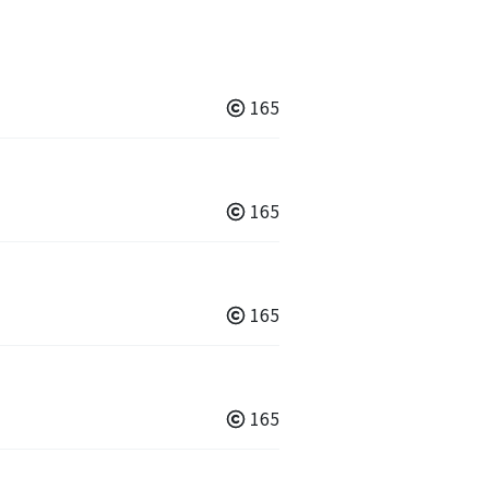
165
165
165
165