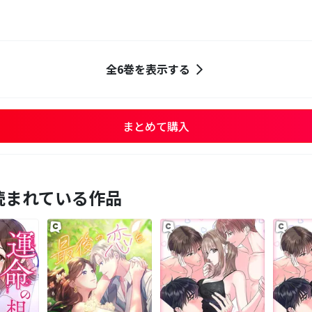
全6巻を表示する
まとめて購入
読まれている作品