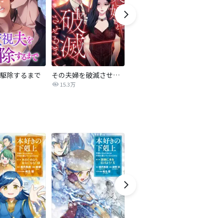
駆除するまで
その夫婦を破滅させるまで
略奪奪婚 ～デキた女が選ばれる～
15.3万
21.8万