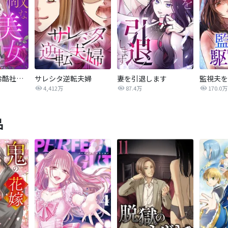
不敵な美女～冷酷社長と私の結婚契約～
サレシタ逆転夫婦
妻を引退します
監視夫を
4,412万
87.4万
170.0万
品