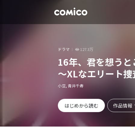
ドラマ
127.3万
16年、君を想う
～XLなエリート
小豆, 青井千寿
作品情報
はじめから読む