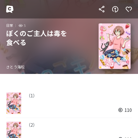
日常
5
ぼくのご主人は毒を
食べる
さとう海松
（1）
110
（2）