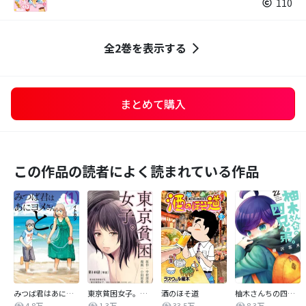
110
全2巻を表示する
まとめて購入
この作品の読者によく読まれている作品
みつば君はあにヨメさんと。
東京貧困女子。【単話】
酒のほそ道
柚木さんちの四兄弟。
4.8万
1.3万
33.5万
8.3万