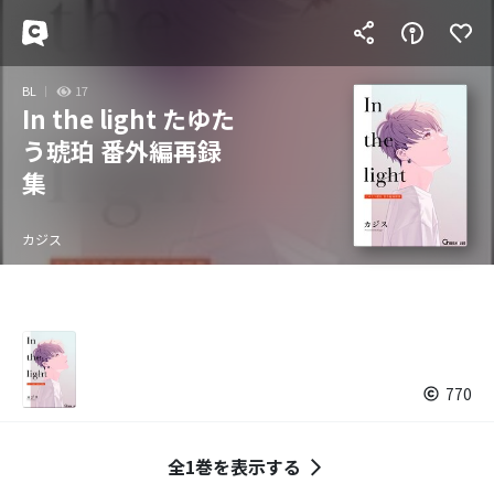
BL
17
In the light たゆた
う琥珀 番外編再録
集
カジス
770
全1巻を表示する