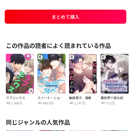
まとめて購入
この作品の読者によく読まれている作品
ラブジンクス
スイート・ショット
敏感男子、調教される
異世界で夜の奴隷になりました【改訂版】
1,666万
448.0万
1,147万
75.2万
同じジャンルの人気作品