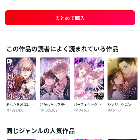
まとめて購入
この作品の読者によく読まれている作品
あなたを地獄に堕とすまで
私がわたしを売る理由
パーフェクトグリッター
シンジュウエンド【タテヨミ】
829.8万
605.9万
34.6万
5.4万
同じジャンルの人気作品