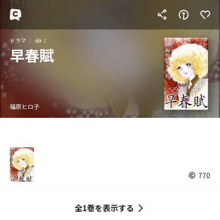
ドラマ
1
早春賦
福原ヒロ子
770
全1巻を表示する