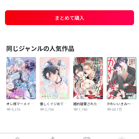
まとめて購入
同じジャンルの人気作品
オレ様マーメイドは発情中～王子様は貧乏学生がお好き～
優しくイジめて溶かして混ぜて
婚約破棄された悪辣オメガは義兄公爵に執着される 【連載版】
かわいいきみ～美人な幼馴染と平凡な僕～
9,176
2,704
7,740
69.7万