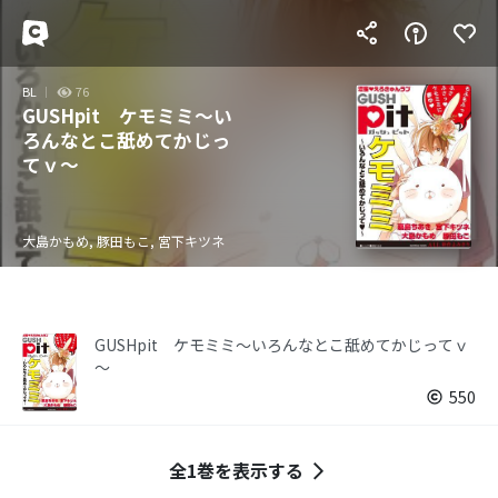
BL
76
GUSHpit ケモミミ～い
ろんなとこ舐めてかじっ
てｖ～
大島かもめ, 豚田もこ, 宮下キツネ
GUSHpit ケモミミ～いろんなとこ舐めてかじってｖ
～
550
全1巻を表示する