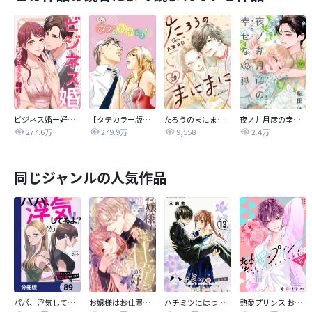
ビジネス婚ー好きになったら離婚しますー
【タテカラー版】さぁ、ラブの時間です！
たろうのまにまに【単話】
夜ノ井月彦の幸せな地獄【マイクロ】
277.6万
279.9万
9,558
2.4万
同じジャンルの人気作品
パパ、浮気してるよ？娘と二人でクズ夫を捨てます【分冊版】
お嬢様はお仕置きが好き
ハチミツにはつこい
熱愛プリンス お兄ちゃんはキミが好き