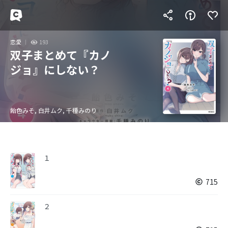
恋愛
193
双子まとめて『カノ
ジョ』にしない？
飴色みそ, 白井ムク, 千種みのり
１
715
２