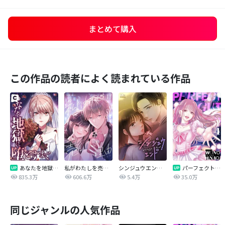
まとめて購入
この作品の読者によく読まれている作品
あなたを地獄に堕とすまで
私がわたしを売る理由
シンジュウエンド【タテヨミ】
パーフェクトグリッター
835.3万
606.6万
5.4万
35.0万
同じジャンルの人気作品