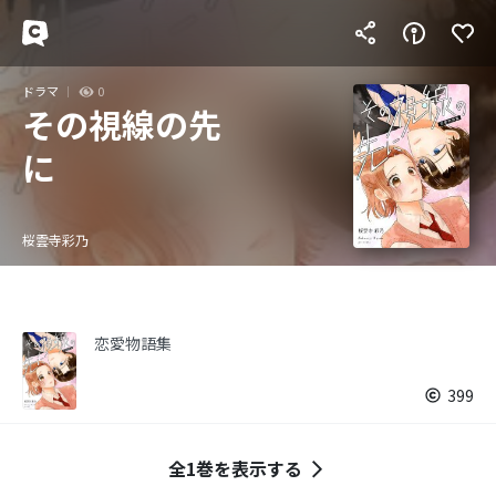
ドラマ
0
その視線の先
に
桜雲寺彩乃
恋愛物語集
399
全1巻を表示する