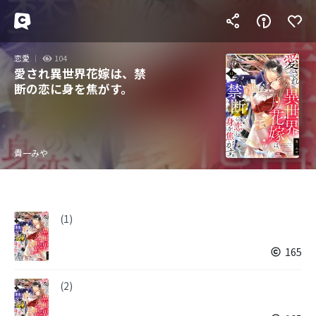
恋愛
104
愛され異世界花嫁は、禁
断の恋に身を焦がす。
貴一みや
(1)
165
(2)