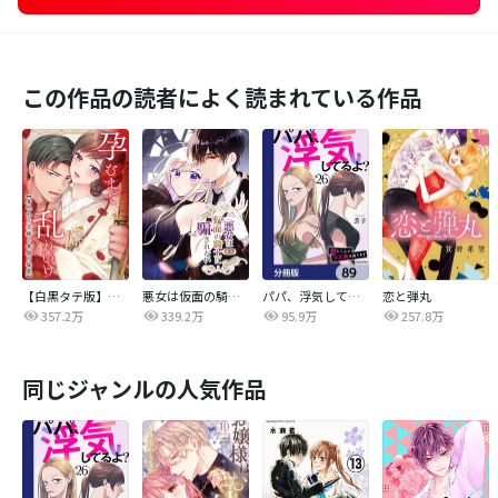
この作品の読者によく読まれている作品
【白黒タテ版】孕むまで乱れいけ～身代わり花嫁と軍服の猛愛
悪女は仮面の騎士に騙されない
パパ、浮気してるよ？娘と二人でクズ夫を捨てます【分冊版】
恋と弾丸
357.2万
339.2万
95.9万
257.8万
同じジャンルの人気作品