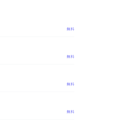
無料
無料
無料
無料