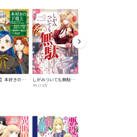
【マンガ】本好きの下剋上 第四部
しがみついても無駄です【タテヨミ】
転生したら平民でした。～生活水準に耐えられないので貴族を目指します～（コミック）
27.8万
9.2万