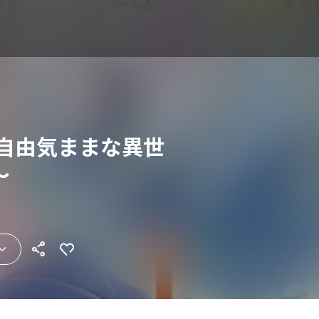
～自由気ままな異世
～