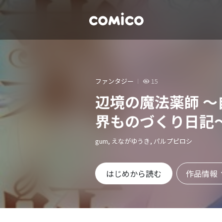
ファンタジー
15
辺境の魔法薬師 
界ものづくり日記
gum, えながゆうき, パルプピロシ
作品情報
はじめから読む