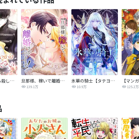
後悔はいいから殺してください
旦那様、稼いで離婚させていただきます！
氷華の騎士【タテヨミ】
139.1万
10.9万
125.2万
品