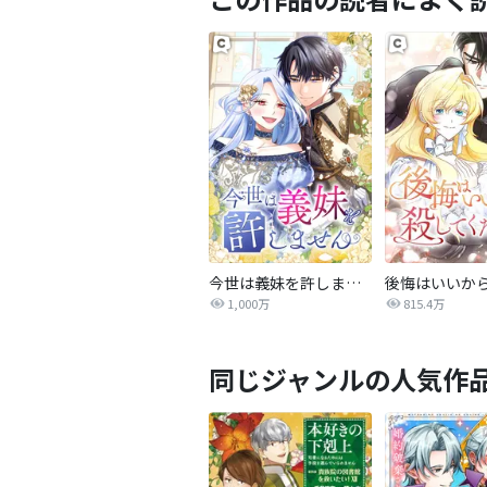
今世は義妹を許しません
1,000万
815.4万
同じジャンルの人気作