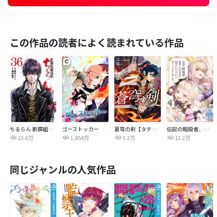
この作品の読者によく読まれている作品
ちるらん 新撰組鎮魂歌
ゴーストッカー
蒼穹の剣【タテヨミ】
伝説の暗殺者、転生したら王家の愛され末娘になってしまいまして。【タテヨミ】
23.6万
1,854万
3.2万
13.2万
同じジャンルの人気作品