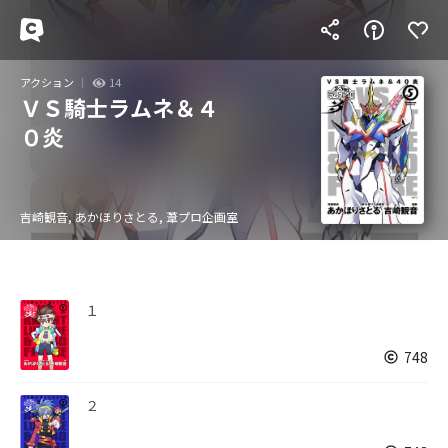
アクション
14
ＶＳ騎士ラムネ＆４
０炎
吉崎観音, あかほりさとる, 葦プロ企画室
１
748
２