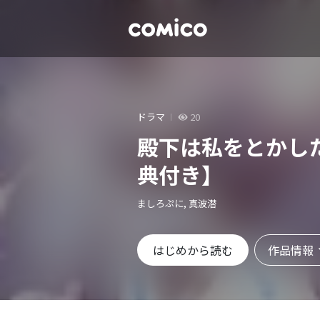
ドラマ
20
殿下は私をとかし
典付き】
ましろぷに, 真波潜
作品情報
はじめから読む