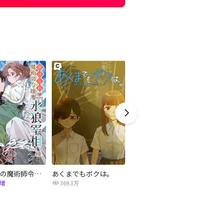
虐げられの魔術師令嬢は、『氷狼宰相』様に溺愛される【単話】
あくまでもボクは。
小さな皇子を拾ったら溺愛されました【タテヨミ】
増
369.3万
2.1万