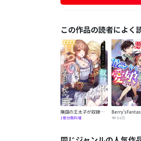
この作品の読者によく
隣国の王太子が奴隷として売られていたので買ってみました【単話】
1巻分無料増
9.6万
同じジャンルの人気作