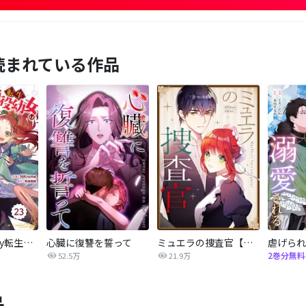
読まれている作品
Berry’sFantasy転生悪役幼女は最恐パパの愛娘になりました
心臓に復讐を誓って
ミュエラの捜査官【タテヨミ】
2巻分無料
52.5万
21.9万
品